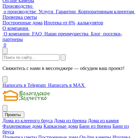
On-line камеры
Производство
о производстве
Услуги
Гарантии
Корпоративным клиентам
Проверка сметы
Построенные дома
Ипотека от 6%
калькулятор
О компании
О компании
FAQ
Наши преимущества
Блог
поселки-
партнеры
0
Свяжитесь с нами в мессенджере — обсудим ваш проект!
Написать в Telegram
Написать в MAX
Проекты
Дома из клееного бруса
Дома из бревна
Дома из камня
Фахверковые дома
Каркасные дома
Бани из бревна
Бани из
бруса
Проверка сметы
Построенные дома
On-line камеры
Ипотека