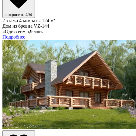
сохранить
494
2 этажа
4 комнаты
124 м²
Дом из бревна VZ-144
«Одиссей»
5,9 млн.
Подробнее