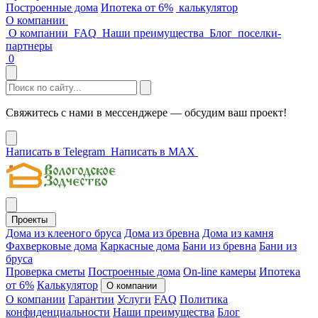
Построенные дома
Ипотека от 6%
калькулятор
О компании
О компании
FAQ
Наши преимущества
Блог
поселки-
партнеры
0
Свяжитесь с нами в мессенджере — обсудим ваш проект!
Написать в Telegram
Написать в MAX
Проекты
Дома из клееного бруса
Дома из бревна
Дома из камня
Фахверковые дома
Каркасные дома
Бани из бревна
Бани из
бруса
Проверка сметы
Построенные дома
On-line камеры
Ипотека
от 6%
Калькулятор
О компании
О компании
Гарантии
Услуги
FAQ
Политика
конфиденциальности
Наши преимущества
Блог