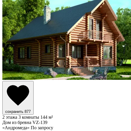
сохранить
877
2 этажа
3 комнаты
144 м²
Дом из бревна VZ-139
«Андромеда»
По запросу