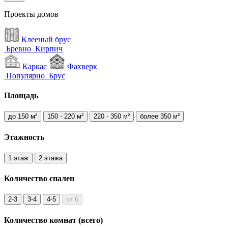
Проекты домов
Клееный брус
Бревно
Кирпич
Каркас
Фахверк
Популярно
Брус
Площадь
до 150 м²
150 - 220 м²
220 - 350 м²
более 350 м²
Этажность
1 этаж
2 этажа
Количество
спален
2-3
3-4
4-5
от 6
Количество комнат
(всего)