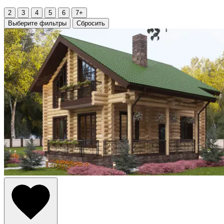
2
3
4
5
6
7+
Выберите фильтры
Сбросить