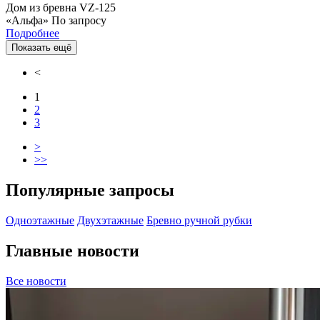
Дом из бревна VZ-125
«Альфа»
По запросу
Подробнее
Показать ещё
<
1
2
3
>
>>
Популярные запросы
Одноэтажные
Двухэтажные
Бревно ручной рубки
Главные новости
Все новости