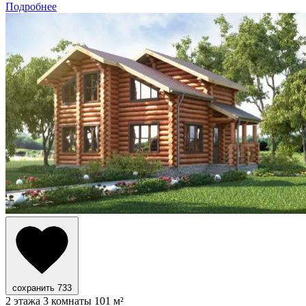
Подробнее
сохранить
733
2 этажа
3 комнаты
101 м²