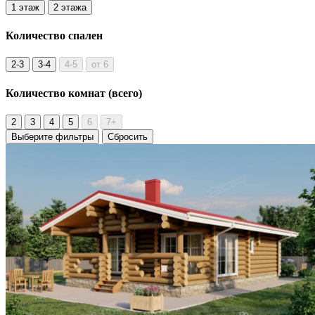
1 этаж
2 этажа
Количество
спален
2-3
3-4
4-5
от 6
Количество комнат
(всего)
2
3
4
5
6
7+
Выберите фильтры
Сбросить