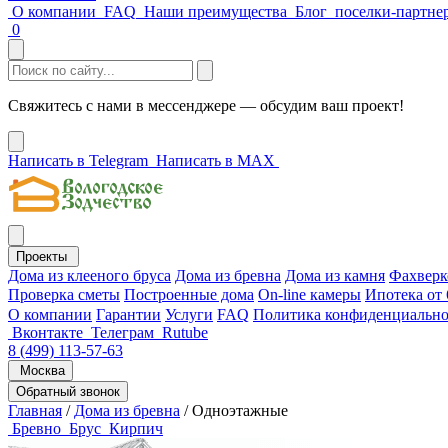
О компании
FAQ
Наши преимущества
Блог
поселки-партне
0
Свяжитесь с нами в мессенджере — обсудим ваш проект!
Написать в Telegram
Написать в MAX
Проекты
Дома из клееного бруса
Дома из бревна
Дома из камня
Фахверк
Проверка сметы
Построенные дома
On-line камеры
Ипотека от
О компании
Гарантии
Услуги
FAQ
Политика конфиденциально
Вконтакте
Телеграм
Rutube
8 (499) 113-57-63
Москва
Обратный звонок
Главная
/
Дома из бревна
/
Одноэтажные
Бревно
Брус
Кирпич