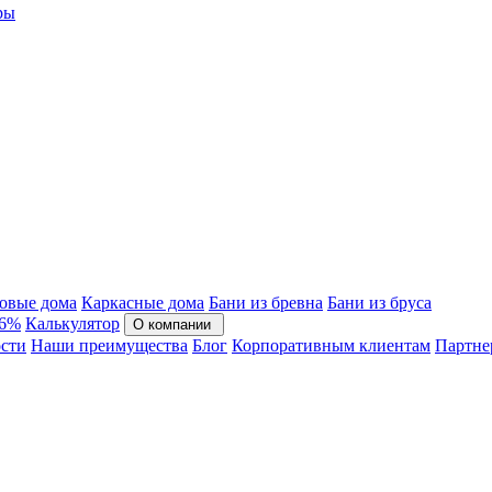
ры
овые дома
Каркасные дома
Бани из бревна
Бани из бруса
 6%
Калькулятор
О компании
сти
Наши преимущества
Блог
Корпоративным клиентам
Партне