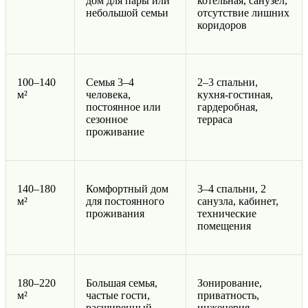
дом для пары или
котельная, санузел,
небольшой семьи
отсутствие лишних
коридоров
100–140
Семья 3–4
2–3 спальни,
м²
человека,
кухня-гостиная,
постоянное или
гардеробная,
сезонное
терраса
проживание
140–180
Комфортный дом
3–4 спальни, 2
м²
для постоянного
санузла, кабинет,
проживания
технические
помещения
180–220
Большая семья,
Зонирование,
м²
частые гости,
приватность,
расширенный
инженерия,