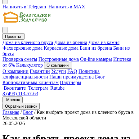
Написать в Telegram
Написать в MAX
Проекты
Дома из клееного бруса
Дома из бревна
Дома из камня
Фахверковые дома
Каркасные дома
Бани из бревна
Бани из
бруса
Проверка сметы
Построенные дома
On-line камеры
Ипотека
от 6%
Калькулятор
О компании
О компании
Гарантии
Услуги
FAQ
Политика
конфиденциальности
Наши преимущества
Блог
Корпоративным клиентам
Партнеры
Вконтакте
Телеграм
Rutube
8 (499) 113-57-63
Москва
Обратный звонок
Главная
/
Блог
/
Как выбрать проект дома из клееного бруса в
Московской области
26.05.2026
Как выбрать проект дома из