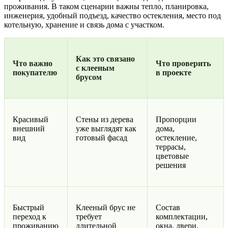
проживания. В таком сценарии важны тепло, планировка,
инженерия, удобный подъезд, качество остекления, место под
котельную, хранение и связь дома с участком.
Как это связано
Что важно
Что проверить
с клееным
покупателю
в проекте
брусом
Красивый
Стены из дерева
Пропорции
внешний
уже выглядят как
дома,
вид
готовый фасад
остекление,
террасы,
цветовые
решения
Быстрый
Клееный брус не
Состав
переход к
требует
комплектации,
проживанию
длительной
окна, двери,