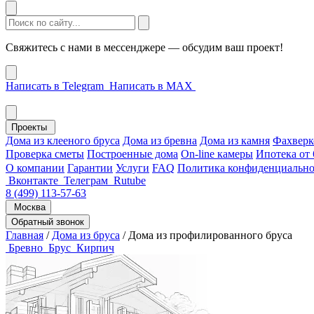
Свяжитесь с нами в мессенджере — обсудим ваш проект!
Написать в Telegram
Написать в MAX
Проекты
Дома из клееного бруса
Дома из бревна
Дома из камня
Фахверк
Проверка сметы
Построенные дома
On-line камеры
Ипотека от
О компании
Гарантии
Услуги
FAQ
Политика конфиденциально
Вконтакте
Телеграм
Rutube
8 (499) 113-57-63
Москва
Обратный звонок
Главная
/
Дома из бруса
/
Дома из профилированного бруса
Бревно
Брус
Кирпич