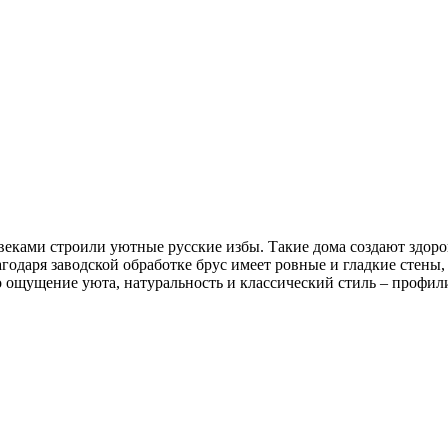
 веками строили уютные русские избы. Такие дома создают здо
одаря заводской обработке брус имеет ровные и гладкие стены, 
о ощущение уюта, натуральность и классический стиль – профил