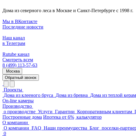
Дома из северного леса в Москве и Санкт-Петербурге с 1998 г.
Мы в ВКонтакте
Последние новости
Наш канал
в Телеграм
Rutube канал
Смотреть всем
8 (499) 113-57-63
Москва
Обратный звонок
Проекты
Дома из клееного бруса
Дома из бревна
Дома из теплой кера
On-line камеры
Производство
о производстве
Услуги
Гарантии
Корпоративным клиентам
Построенные дома
Ипотека от 6%
калькулятор
О компании
О компании
FAQ
Наши преимущества
Блог
поселки-партне
0