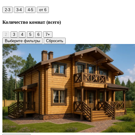
2-3
3-4
4-5
от 6
Количество комнат
(всего)
2
3
4
5
6
7+
Выберите фильтры
Сбросить