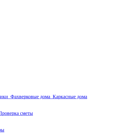
мики
Фахверковые дома
Каркасные дома
Проверка сметы
ры