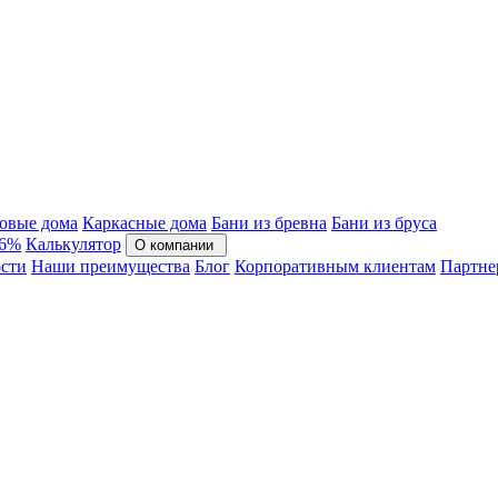
овые дома
Каркасные дома
Бани из бревна
Бани из бруса
 6%
Калькулятор
О компании
сти
Наши преимущества
Блог
Корпоративным клиентам
Партне