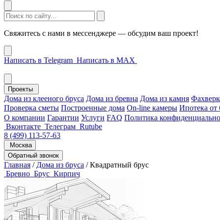
Свяжитесь с нами в мессенджере — обсудим ваш проект!
Написать в Telegram
Написать в MAX
Проекты
Дома из клееного бруса
Дома из бревна
Дома из камня
Фахверк
Проверка сметы
Построенные дома
On-line камеры
Ипотека от
О компании
Гарантии
Услуги
FAQ
Политика конфиденциально
Вконтакте
Телеграм
Rutube
8 (499) 113-57-63
Москва
Обратный звонок
Главная
/
Дома из бруса
/
Квадратный брус
Бревно
Брус
Кирпич