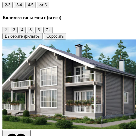
2-3
3-4
4-5
от 6
Количество комнат
(всего)
2
3
4
5
6
7+
Выберите фильтры
Сбросить