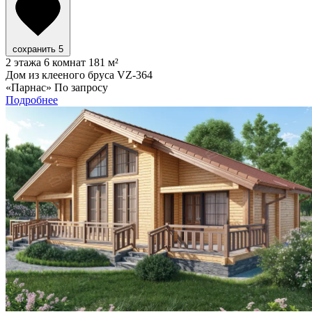
сохранить
5
2 этажа
6 комнат
181 м²
Дом из клееного бруса VZ-364
«Парнас»
По запросу
Подробнее