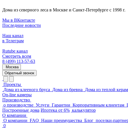
Дома из северного леса в Москве и Санкт-Петербурге с 1998 г.
Мы в ВКонтакте
Последние новости
Наш канал
в Телеграм
Rutube канал
Смотреть всем
8 (499) 113-57-63
Москва
Обратный звонок
Проекты
Дома из клееного бруса
Дома из бревна
Дома из теплой кера
On-line камеры
Производство
о производстве
Услуги
Гарантии
Корпоративным клиентам
Построенные дома
Ипотека от 6%
калькулятор
О компании
О компании
FAQ
Наши преимущества
Блог
поселки-партне
0