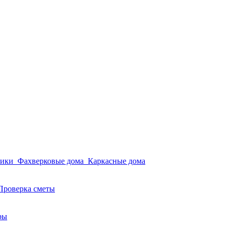
мики
Фахверковые дома
Каркасные дома
Проверка сметы
ры