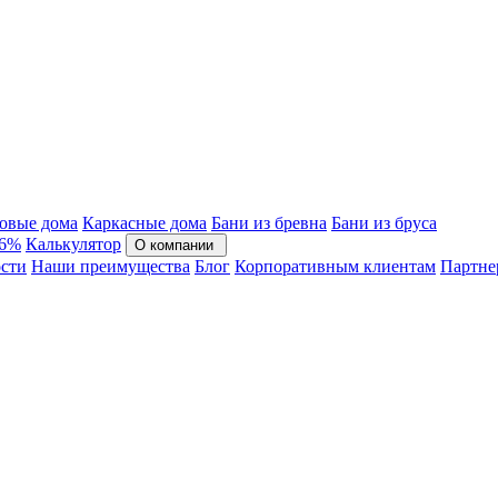
овые дома
Каркасные дома
Бани из бревна
Бани из бруса
 6%
Калькулятор
О компании
сти
Наши преимущества
Блог
Корпоративным клиентам
Партне