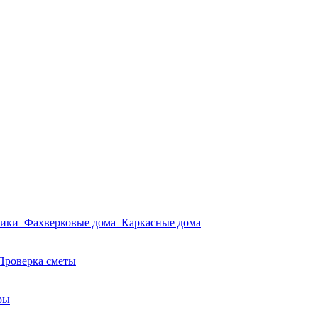
мики
Фахверковые дома
Каркасные дома
Проверка сметы
ры