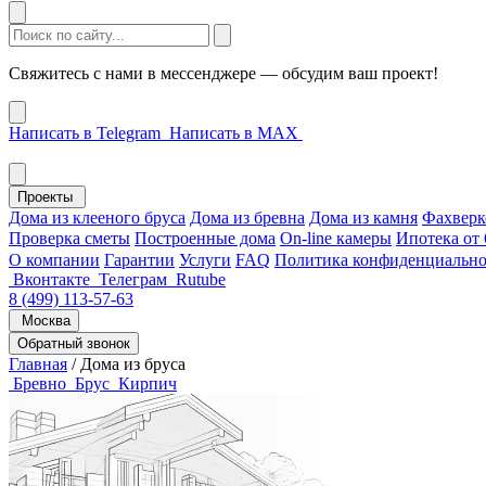
Свяжитесь с нами в мессенджере — обсудим ваш проект!
Написать в Telegram
Написать в MAX
Проекты
Дома из клееного бруса
Дома из бревна
Дома из камня
Фахверк
Проверка сметы
Построенные дома
On-line камеры
Ипотека от
О компании
Гарантии
Услуги
FAQ
Политика конфиденциально
Вконтакте
Телеграм
Rutube
8 (499) 113-57-63
Москва
Обратный звонок
Главная
/
Дома из бруса
Бревно
Брус
Кирпич