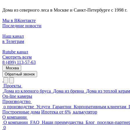
Дома из северного леса в Москве и Санкт-Петербурге с 1998 г.
Мы в ВКонтакте
Последние новости
Наш канал
в Телеграм
Rutube канал
Смотреть всем
8 (499) 113-57-63
Москва
Обратный звонок
Проекты
Дома из клееного бруса
Дома из бревна
Дома из теплой кера
On-line камеры
Производство
о производстве
Услуги
Гарантии
Корпоративным клиентам
Построенные дома
Ипотека от 6%
калькулятор
О компании
О компании
FAQ
Наши преимущества
Блог
поселки-партне
0