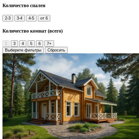
Количество
спален
2-3
3-4
4-5
от 6
Количество комнат
(всего)
2
3
4
5
6
7+
Выберите фильтры
Сбросить