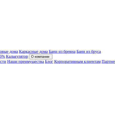
овые дома
Каркасные дома
Бани из бревна
Бани из бруса
 6%
Калькулятор
О компании
сти
Наши преимущества
Блог
Корпоративным клиентам
Партне